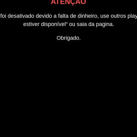
ATENÇÃO
foi desativado devido a falta de dinheiro, use outros pla
Este arquivo de vídeo não pode ser reproduzido.
(Código de Erro: 102630)
estiver disponível" ou saia da pagina.
Obrigado.