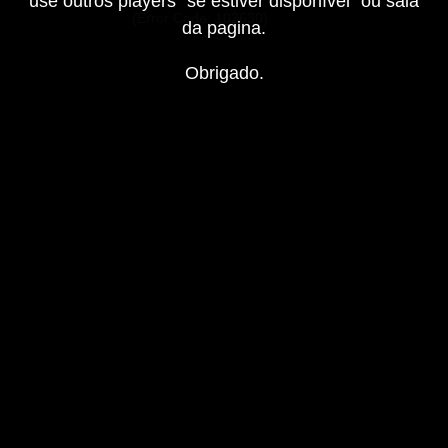
use outros players "se estiver disponível" ou saia
played.
(Error Code: 102630)
da pagina.
Obrigado.