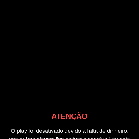
ATENÇÃO
O play foi desativado devido a falta de dinheiro,
This video file cannot be